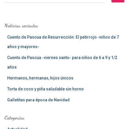
u
entradas
s
c
a
Noticias recientes
r
:
Cuento de Pascua de Resurrección: El petirrojo -niños de 7
años y mayores-
Cuento de Pascua -viernes santo- para niños de 6 a 9 y 1/2
años
Hermanos, hermanas, hijos únicos
Torta de coco y piña saludable sin horno
Galletitas para época de Navidad
Categorias