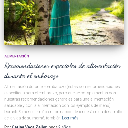
ALIMENTACIÓN
Recomendaciones especiales de alimentación
durante el embarazo
Alimentación durante el embarazo (éstas son recomendaciones
específicas para el embarazo, pero que se complementan con
nuestras recomendaciones generales para una alimentación
saludable y con la alimentación con los ejemplos de menú)
Durante 9 meses el niño en formación dependerá en su desarrollo
de la vida de su mamá, también
Leer más
Por
Carina Vaca Zeller
, hace
9 años