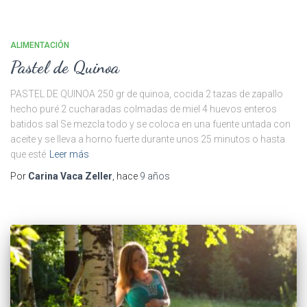
ALIMENTACIÓN
Pastel de Quinoa
PASTEL DE QUINOA 250 gr de quinoa, cocida 2 tazas de zapallo
hecho puré 2 cucharadas colmadas de miel 4 huevos enteros
batidos sal Se mezcla todo y se coloca en una fuente untada con
aceite y se lleva a horno fuerte durante unos 25 minutos o hasta
que esté
Leer más
Por
Carina Vaca Zeller
, hace
9 años