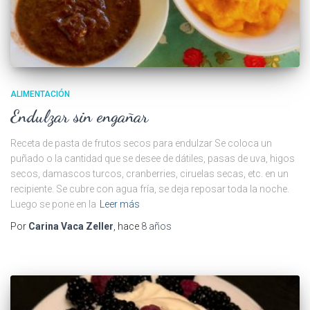
ALIMENTACIÓN
Endulzar sin engañar
Receta de pasta de frutos secos para endulzar Se coloca un
puñado o la cantidad que se desee de dátiles, pasas de uva, higos
secos, damascos turcos, cranberries, ciruelas secas, etc. en un
recipiente. Se cubre con agua fría, se deja reposar toda la noche.
Luego se pone en la
Leer más
Por
Carina Vaca Zeller
, hace
8 años