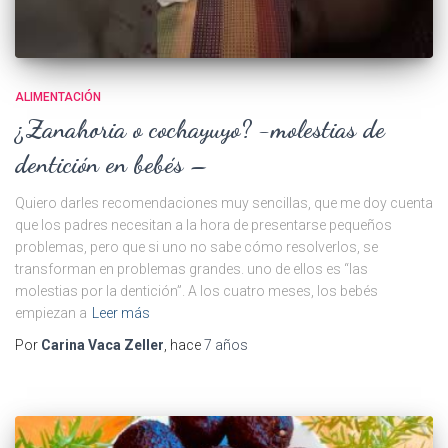
ALIMENTACIÓN
¿Zanahoria o cochayuyo? -molestias de
dentición en bebés –
Quiero darles recomendaciones muy sencillas, que me doy cuenta
que los padres necesitan a la hora de presentarse pequeños
problemas, pero que si uno no sabe cómo resolverlos, se
transforman en problemas grandes. uno de ellos es “las
molestias por la dentición”. A los cuatro meses, los bebés
empiezan a
Leer más
Por
Carina Vaca Zeller
, hace
7 años