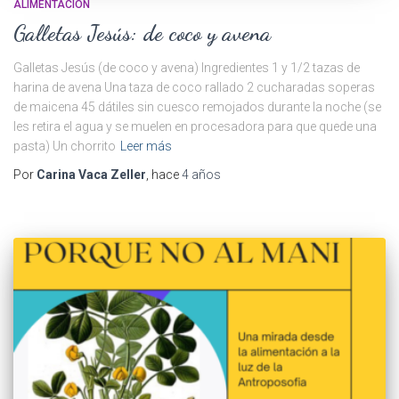
ALIMENTACIÓN
Galletas Jesús: de coco y avena
Galletas Jesús (de coco y avena) Ingredientes 1 y 1/2 tazas de
harina de avena Una taza de coco rallado 2 cucharadas soperas
de maicena 45 dátiles sin cuesco remojados durante la noche (se
les retira el agua y se muelen en procesadora para que quede una
pasta) Un chorrito
Leer más
Por
Carina Vaca Zeller
, hace
4 años