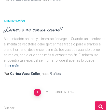
ALIMENTACIÓN
¿Comer o no comer carne?
Alimentación animal y alimentación vegetal Cuando un hombre se
alimenta de vegetales debe ejercer más trabajo para elevarlos al
plano humano, debe encender más fuerzas que cuando come
animales, por lo que gana más fuerzas también. El mineral se
encuentra tan lejos del ser humano, que él apenas lo puede
Leer más
Por
Carina Vaca Zeller
, hace
9 años
Paginación
1
2
SIGUIENTES
de
B
Buscar …