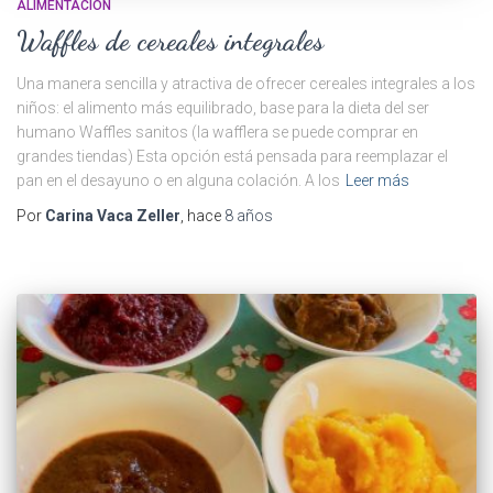
ALIMENTACIÓN
Waffles de cereales integrales
Una manera sencilla y atractiva de ofrecer cereales integrales a los
niños: el alimento más equilibrado, base para la dieta del ser
humano Waffles sanitos (la wafflera se puede comprar en
grandes tiendas) Esta opción está pensada para reemplazar el
pan en el desayuno o en alguna colación. A los
Leer más
Por
Carina Vaca Zeller
, hace
8 años