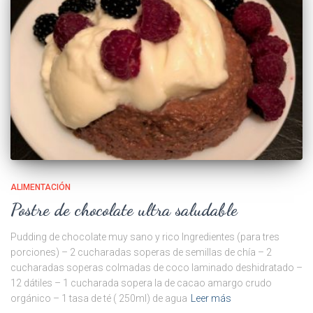
ALIMENTACIÓN
Postre de chocolate ultra saludable
Pudding de chocolate muy sano y rico Ingredientes (para tres
porciones) – 2 cucharadas soperas de semillas de chía – 2
cucharadas soperas colmadas de coco laminado deshidratado –
12 dátiles – 1 cucharada sopera la de cacao amargo crudo
orgánico – 1 tasa de té ( 250ml) de agua
Leer más