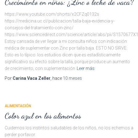
Crecimiento en niños: ¿Zinc o leche de vaca?
https://www.youtube.com/shorts/x2CFZq0132s
https://medicina.uc.cl/publicacion/talla-baja-evidencia-y-
consejos-del-tratamiento-con-zinc/
https://www.sciencedirect.com/science/article/abs/pii/S1570677
Estoy cansada de ver llegar a mi consulta niños con indicación
médica de suplementar con Zinc por talla baja. ESTO NO SIRVE.
Esto es lo típico: los estudios dicen que es estadísticamente
significativo su efecto sobre la talla, porque produce un aumento
de crecimiento, con suplementación
Leer más
Por
Carina Vaca Zeller
, hace
10 meses
ALIMENTACIÓN
Color azul en los alimentos
Cuidemos los instintos saludables de los niños, no los echemos a
perder porfavor.