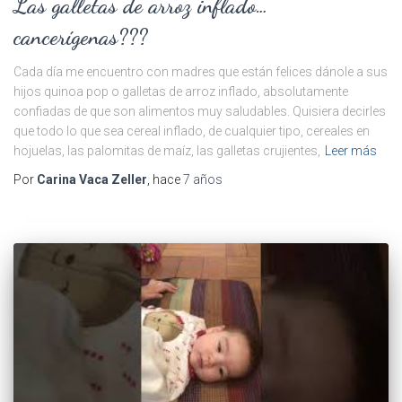
Las galletas de arroz inflado…
cancerígenas???
Cada día me encuentro con madres que están felices dánole a sus
hijos quinoa pop o galletas de arroz inflado, absolutamente
confiadas de que son alimentos muy saludables. Quisiera decirles
que todo lo que sea cereal inflado, de cualquier tipo, cereales en
hojuelas, las palomitas de maíz, las galletas crujientes,
Leer más
Por
Carina Vaca Zeller
, hace
7 años