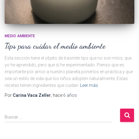
MEDIO AMBIENTE
Tips para cuidar el medio ambiente
Esta sección tiene el objeto de trasmitir tips que no son míos, que
yo he aprendido, pero que sí he experimentado. Pienso que es
importante por amor a nuestro planeta ponerlos en práctica y que
sea un estilo de vida que los niños adopten naturalmente. Estas
recetas tienen ingredientes que cuidan
Leer más
Por
Carina Vaca Zeller
, hace
6 años
B
Buscar …
u
s
c