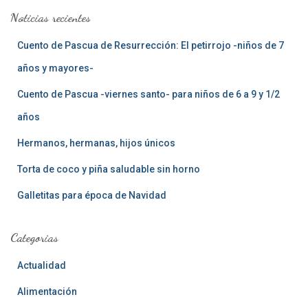
a
Noticias recientes
r
:
Cuento de Pascua de Resurrección: El petirrojo -niños de 7
años y mayores-
Cuento de Pascua -viernes santo- para niños de 6 a 9 y 1/2
años
Hermanos, hermanas, hijos únicos
Torta de coco y piña saludable sin horno
Galletitas para época de Navidad
Categorias
Actualidad
Alimentación