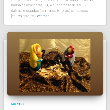
harina de almendras – 1/4 cucharadita de sal – 25
dátiles remojados ( al menos 6 horas) sin cuesco
[equivalente, es
Leer más
CUENTOS