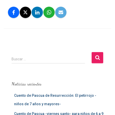
B
Buscar …
u
s
c
a
Noticias recientes
r
:
Cuento de Pascua de Resurrección: El petirrojo -
niños de 7 años y mayores-
Cuento de Pascua -viernes santo- para niños de 6 a 9