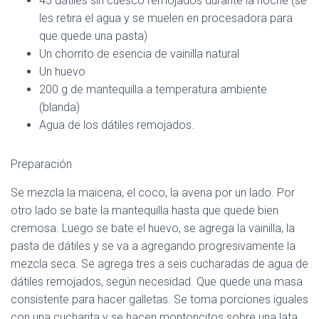
45 dátiles sin cuesco remojados durante la noche (se
les retira el agua y se muelen en procesadora para
que quede una pasta)
Un chorrito de esencia de vainilla natural
Un huevo
200 g de mantequilla a temperatura ambiente
(blanda)
Agua de los dátiles remojados.
Preparación
Se mezcla la maicena, el coco, la avena por un lado. Por
otro lado se bate la mantequilla hasta que quede bien
cremosa. Luego se bate el huevo, se agrega la vainilla, la
pasta de dátiles y se va a agregando progresivamente la
mezcla seca. Se agrega tres a seis cucharadas de agua de
dátiles remojados, según necesidad. Que quede una masa
consistente para hacer galletas. Se toma porciones iguales
con una cucharita y se hacen montoncitos sobre una lata