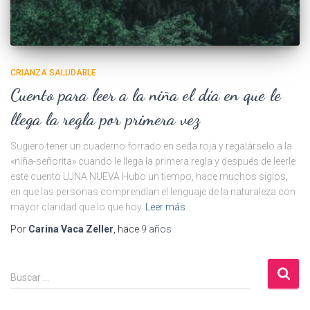
CRIANZA SALUDABLE
Cuento para leer a la niña el día en que le
llega la regla por primera vez
Sugiero tener un cuaderno forrado en seda roja y regalárselo a la
«niña-señorita» cuando le llega la primera regla y después de leerle
este cuento LUNA NUEVA Hubo un tiempo, hace muchos siglos,
en que las personas comprendían el lenguaje de la naturaleza con
mayor claridad que lo que hoy
Leer más
Por
Carina Vaca Zeller
, hace
9 años
B
Buscar …
u
s