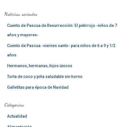
c
a
Noticias recientes
r
:
Cuento de Pascua de Resurrección: El petirrojo -niños de 7
años y mayores-
Cuento de Pascua -viernes santo- para niños de 6 a 9 y 1/2
años
Hermanos, hermanas, hijos únicos
Torta de coco y piña saludable sin horno
Galletitas para época de Navidad
Categorias
Actualidad