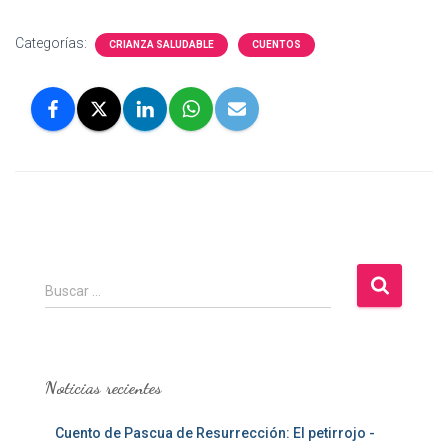
Categorías:
CRIANZA SALUDABLE
CUENTOS
B
Buscar …
u
s
c
a
Noticias recientes
r
:
Cuento de Pascua de Resurrección: El petirrojo -