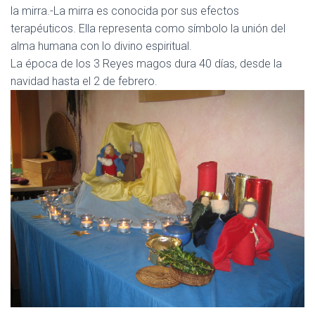
la
mirra.
-La mirra es conocida por sus efectos
terapéuticos. Ella representa como símbolo la unión del
alma humana con lo divino espiritual.
La época de los 3 Reyes magos dura 40 días, desde la
navidad hasta el 2 de febrero.