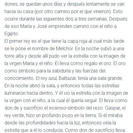
dones, se quedan unos días y después lentamente se van
hacia su casa (por otro camino por el que vinieron). Esto
ocurre durante las siguientes dos a tres semanas. Después
de eso María y José emprenden camino con el niño a
Egipto.
El primer rey es el que tiene la
capa roja
al cual más tarde
se le pone el nombre de
Melchor.
En la noche subió a una
torre alta y desde allí pudo ver la estrella con la imagen de
la virgen María y el niño. El lleva como regalo el
oro
. El oro
como símbolo para la sabiduría y las fuerzas del
conocimiento. El
rey azul, Baltazar,
tenía una sala grande.
En la noche abrió la sala, y entonces todas las estrellas
iluminaron hacia dentro. Y él vio la estrella con la imagen de
la virgen con el niño, a la cual él quería seguir. El lleva como
don de y sacrificio el
incienso
-símbolo del rezo.
Gaspar,
el
rey
verde
, hizo un profundo pozo en la tierra. Si él miraba
desde las profundidades hacia la luz, entonces veía la
estrella que a él lo conducía. Como don de sacrificio lleva