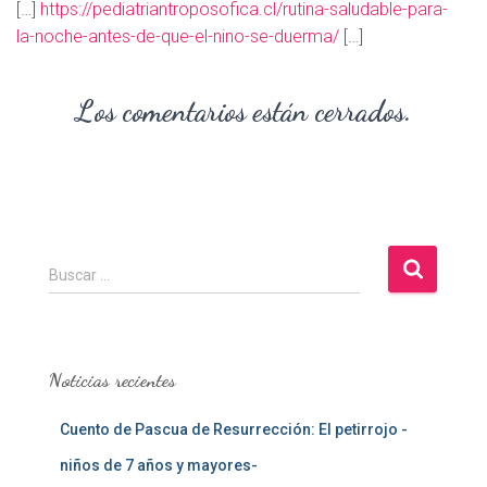
[…]
https://pediatriantroposofica.cl/rutina-saludable-para-
la-noche-antes-de-que-el-nino-se-duerma/
[…]
Los comentarios están cerrados.
B
Buscar …
u
s
c
a
Noticias recientes
r
:
Cuento de Pascua de Resurrección: El petirrojo -
niños de 7 años y mayores-