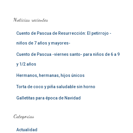
s
c
a
Noticias recientes
r
:
Cuento de Pascua de Resurrección: El petirrojo -
niños de 7 años y mayores-
Cuento de Pascua -viernes santo- para niños de 6 a 9
y 1/2 años
Hermanos, hermanas, hijos únicos
Torta de coco y piña saludable sin horno
Galletitas para época de Navidad
Categorias
Actualidad