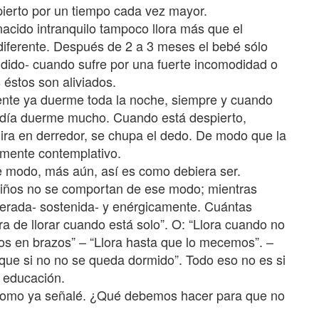
pierto por un tiempo cada vez mayor.
nacido intranquilo tampoco llora más que el
 diferente. Después de 2 a 3 meses el bebé sólo
ndido- cuando sufre por una fuerte incomodidad o
éstos son aliviados.
ente ya duerme toda la noche, siempre y cuando
día duerme mucho. Cuando está despierto,
mira en derredor, se chupa el dedo. De modo que la
remente contemplativo.
 modo, más aún, así es como debiera ser.
iños no se comportan de ese modo; mientras
iterada- sostenida- y enérgicamente. Cuántas
a de llorar cuando está solo”. O: “Llora cuando no
s en brazos” – “Llora hasta que lo mecemos”. –
que si no no se queda dormido”. Todo eso no es si
a educación.
, como ya señalé. ¿Qué debemos hacer para que no