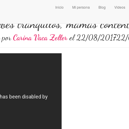
Inicio
Mi persona
Blog
Videos
bés tranquilos, mamás conten
o por
Carina Vaca Zeller
el
22/08/2017
22/