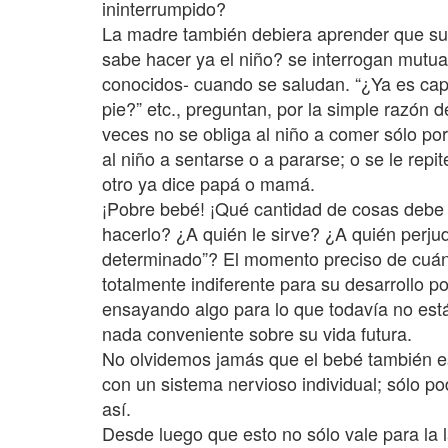
ininterrumpido?
La madre también debiera aprender que su
sabe hacer ya el niño? se interrogan mutuam
conocidos- cuando se saludan. “¿Ya es cap
pie?” etc., preguntan, por la simple razón 
veces no se obliga al niño a comer sólo po
al niño a sentarse o a pararse; o se le rep
otro ya dice papá o mamá.
¡Pobre bebé! ¡Qué cantidad de cosas debe 
hacerlo? ¿A quién le sirve? ¿A quién perju
determinado”? El momento preciso de cuán
totalmente indiferente para su desarrollo p
ensayando algo para lo que todavía no está
nada conveniente sobre su vida futura.
No olvidemos jamás que el bebé también es
con un sistema nervioso individual; sólo p
así.
Desde luego que esto no sólo vale para la 