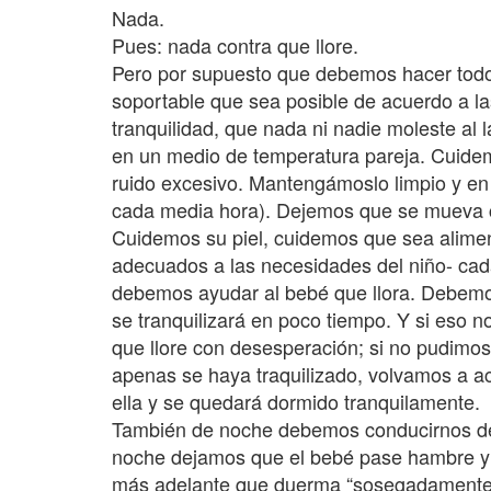
Nada.
Pues: nada contra que llore.
Pero por supuesto que debemos hacer todo p
soportable que sea posible de acuerdo a la
tranquilidad, que nada ni nadie moleste al
en un medio de temperatura pareja. Cuidem
ruido excesivo. Mantengámoslo limpio y en 
cada media hora). Dejemos que se mueva co
Cuidemos su piel, cuidemos que sea alimen
adecuados a las necesidades del niño- cada
debemos ayudar al bebé que llora. Debemos t
se tranquilizará en poco tiempo. Y si eso 
que llore con desesperación; si no pudimo
apenas se haya traquilizado, volvamos a a
ella y se quedará dormido tranquilamente.
También de noche debemos conducirnos d
noche dejamos que el bebé pase hambre y l
más adelante que duerma “sosegadamente y d