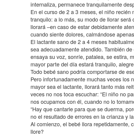
internaliza, permanece tranquilamente des
En el curso de 2 a 3 meses, el niño recién 
tranquilo: a lo más, su modo de llorar será
llorará –en caso de estar debidamente ate
cuando siente dolores, calmándose apenas 
El lactante sano de 2 a 4 meses habitualm
sea adecuadamente atendido. También de 
ensaya su voz, sonríe, patalea, se estira, 
mayor parte del día estará tranquilo, aleg
Todo bebé sano podría comportarse de ese
Pero infortunadamente muchas veces los n
mayor sea el lactante, llorará tanto más re
veces no nos toca escuchar: “El niño no par
nos ocupamos con él, cuando no lo tomamo
“Hay que cantarle para que se duerma, por
no el resultado de errores en la crianza y l
Al comienzo, el bebé llora repetidamente
llore?