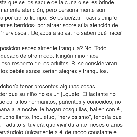
sta que se los saque de la cuna o se les brinde
manente atención, pero personalmente son
o por cierto tiempo. Se esfuerzan –casi siempre
tes berridos- por atraer sobre sí la atención de
 “nerviosos”. Dejados a solas, no saben qué hacer
posición especialmente tranquila? No. Todo
ra educado de otro modo. Ningún niño nace
 eso respecto de los adultos. Si se consideraran
los bebés sanos serían alegres y tranquilos.
debería tener presentes algunas cosas.
r que su niño no es un juguete. El lactante no
uelos, a los hermanitos, parientes y conocidos, no
ana a la noche, le hagan cosquillas, bailen con él,
ucho llanto, inquietud, “nerviosismo”, tendría que
n adulto si tuviera que vivir durante meses o años
bservándolo únicamente a él de modo constante e