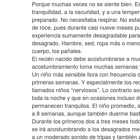
Porque muchas veces no se siente bien. Est
tranquilidad, a la oscuridad, y a una tempe
preparado. No necesitaba respirar. No est
de roce, pues durante casi nueve meses pud
experiencia sumamente desagradable para
desagrado. Hambre, sed, ropa más o menos 
cuerpo, los pañales.
El recién nacido debe acostumbrarse a mu
acostumbramiento toma muchas semanas y mi
Un niño más sensible llora con frecuencia d
primeras semanas. Y especialmente los rec
llamados niños “nerviosos”. Lo contrario 
toda la noche y que en ocasiones incluso d
permanecen tranquilos. El niño promedio, s
a 8 semanas, aunque también duerme bast
Durante los primeros dos a tres meses tod
se irá acostumbrando a los desagrados menor
a un moderado sonido de tripas y también a