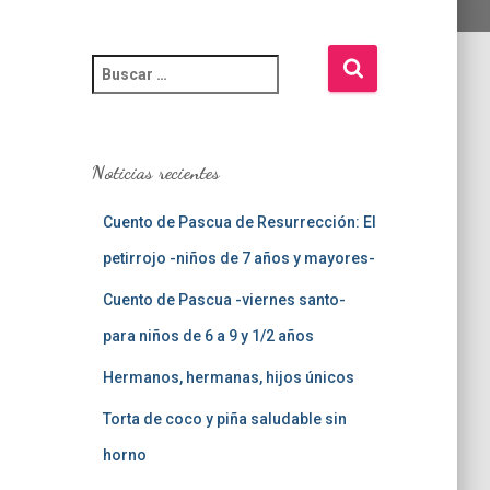
B
u
s
c
a
Noticias recientes
r
:
Cuento de Pascua de Resurrección: El
petirrojo -niños de 7 años y mayores-
Cuento de Pascua -viernes santo-
para niños de 6 a 9 y 1/2 años
Hermanos, hermanas, hijos únicos
Torta de coco y piña saludable sin
horno