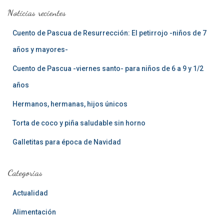
a
Noticias recientes
r
:
Cuento de Pascua de Resurrección: El petirrojo -niños de 7
años y mayores-
Cuento de Pascua -viernes santo- para niños de 6 a 9 y 1/2
años
Hermanos, hermanas, hijos únicos
Torta de coco y piña saludable sin horno
Galletitas para época de Navidad
Categorias
Actualidad
Alimentación