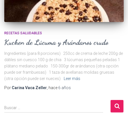
RECETAS SALUDABLES
Kuchen de Lúcuma y Arándanos crudo
Ingredientes (para 8 porciones) 250cc de crema de leche 200g de
dátiles sin cuesco 100 g de chia 3 lúcumas pequeñas peladas 1
plátano mediano pelado 150-300gr de arándanos (otra opción
puede ser frambuesas) 1 taza de avellanas molidas gruesas
(otra opción puede ser nueces)
Leer más
Por
Carina Vaca Zeller
, hace
6 años
B
Buscar …
u
s
c