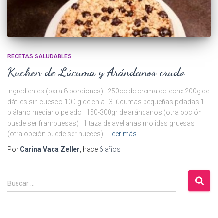
RECETAS SALUDABLES
Kuchen de Lúcuma y Arándanos crudo
Ingredientes (para 8 porciones) 250cc de crema de leche 200g de
dátiles sin cuesco 100 g de chia 3 lúcumas pequeñas peladas 1
plátano mediano pelado 150-300gr de arándanos (otra opción
puede ser frambuesas) 1 taza de avellanas molidas gruesas
(otra opción puede ser nueces)
Leer más
Por
Carina Vaca Zeller
, hace
6 años
B
Buscar …
u
s
c