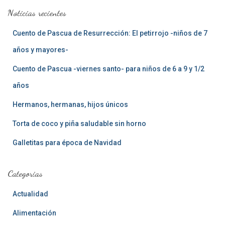
a
Noticias recientes
r
:
Cuento de Pascua de Resurrección: El petirrojo -niños de 7
años y mayores-
Cuento de Pascua -viernes santo- para niños de 6 a 9 y 1/2
años
Hermanos, hermanas, hijos únicos
Torta de coco y piña saludable sin horno
Galletitas para época de Navidad
Categorias
Actualidad
Alimentación