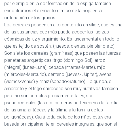
por ejemplo en la conformación de la espiga también
encontramos el elemento rítmico de la hoja en la
ordenación de los granos.
Los
cereales
poseen un alto contenido en sílice, que es una
de las sustancias qué más puede acoger las fuerzas
cósmicas de luz y erguimiento. Es fundamental en todo lo
que es tejido de sostén. (huesos, dientes, pie plano etc)
Son siete los cereales (gramíneas) que poseen las fuerzas
planetarias arquetípicas: trigo (domingo-Sol), arroz
(integral) (lunes-Luna), cebada (martes-Marte), mijo
(miércoles-Mercurio), centeno (jueves- Júpiter), avena
(viernes-Venus) y maíz (sábado-Saturno).
La quinoa, el
amaranto y el trigo sarraceno son muy nutritivos también
pero no son cereales propiamente tales, son
pseudocereales (las dos primeras pertenecen a la familia
de las amarantáceas y la última a la familia de las
poligonáceas). Ojalá toda dieta de los niños estuviera
basada principalmente en cereales integrales, que son el