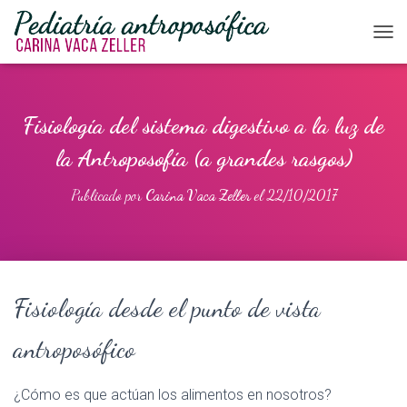
CAM
Fisiología del sistema digestivo a la luz de
la Antroposofía (a grandes rasgos)
Publicado por
Carina Vaca Zeller
el
22/10/2017
Fisiología desde el punto de vista
antroposófico
¿Cómo es que actúan los alimentos en nosotros?