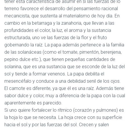
tener esta característica de asumir en sí las fuerzas de lo
terreno favorece el desarrollo del pensamiento racional
mecanicista, que sustenta al materialismo de hoy día. En
cambio en la betarraga y la zanahoria, que llevan a las
profundidades el color, la luz, el aroma y la sustancia
estructurada, uno ve las fuerzas de la flor y el fruto
gobernando la raíz. La papa además pertenece a la familia
de las
solanáceas
(como el tomate, pimentón, berenjena,
pepino dulce etc.), que tienen pequeñas cantidades de
solanina, que es una sustancia que se esconde de la luz del
sol y tiende a formar venenos. La papa debilita el
mesencéfalo y conduce a una debilidad senil de los ojos.
El
camote
es diferente, ya que él es una raíz. Además tiene
sabor dulce y color, muy a diferencia de la papa con la cual
aparentemente es parecido.
Si uno quiere fortalecer lo
rítmico
(corazón y pulmones) es
la hoja lo que se necesita. La
hoja
crece con su superficie
hacia el sol y por las fuerzas del sol. Crecen y salen