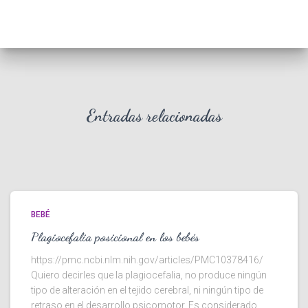
Entradas relacionadas
BEBÉ
Plagiocefalia posicional en los bebés
https://pmc.ncbi.nlm.nih.gov/articles/PMC10378416/
Quiero decirles que la plagiocefalia, no produce ningún
tipo de alteración en el tejido cerebral, ni ningún tipo de
retraso en el desarrollo psicomotor. Es considerado