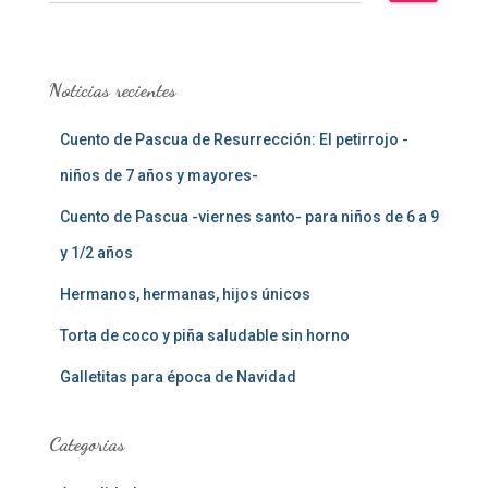
u
s
c
a
Noticias recientes
r
:
Cuento de Pascua de Resurrección: El petirrojo -
niños de 7 años y mayores-
Cuento de Pascua -viernes santo- para niños de 6 a 9
y 1/2 años
Hermanos, hermanas, hijos únicos
Torta de coco y piña saludable sin horno
Galletitas para época de Navidad
Categorias