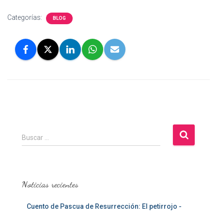
Categorías:
BLOG
B
Buscar …
u
s
c
a
Noticias recientes
r
:
Cuento de Pascua de Resurrección: El petirrojo -