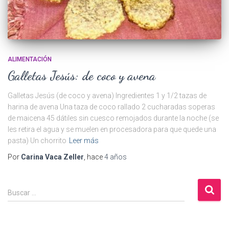
ALIMENTACIÓN
Galletas Jesús: de coco y avena
Galletas Jesús (de coco y avena) Ingredientes 1 y 1/2 tazas de
harina de avena Una taza de coco rallado 2 cucharadas soperas
de maicena 45 dátiles sin cuesco remojados durante la noche (se
les retira el agua y se muelen en procesadora para que quede una
pasta) Un chorrito
Leer más
Por
Carina Vaca Zeller
, hace
4 años
B
Buscar …
u
s
c