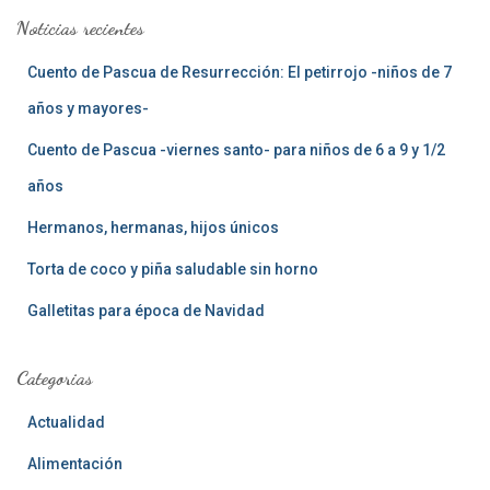
a
Noticias recientes
r
:
Cuento de Pascua de Resurrección: El petirrojo -niños de 7
años y mayores-
Cuento de Pascua -viernes santo- para niños de 6 a 9 y 1/2
años
Hermanos, hermanas, hijos únicos
Torta de coco y piña saludable sin horno
Galletitas para época de Navidad
Categorias
Actualidad
Alimentación