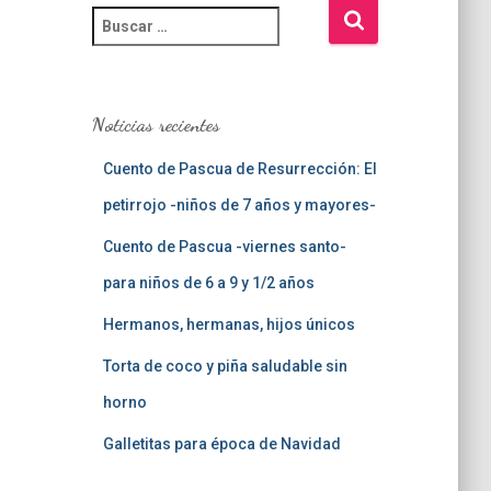
B
u
s
c
a
Noticias recientes
r
:
Cuento de Pascua de Resurrección: El
petirrojo -niños de 7 años y mayores-
Cuento de Pascua -viernes santo-
para niños de 6 a 9 y 1/2 años
Hermanos, hermanas, hijos únicos
Torta de coco y piña saludable sin
horno
Galletitas para época de Navidad