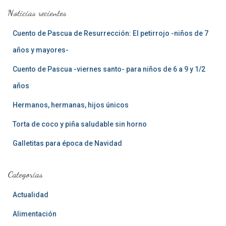
a
Noticias recientes
r
:
Cuento de Pascua de Resurrección: El petirrojo -niños de 7
años y mayores-
Cuento de Pascua -viernes santo- para niños de 6 a 9 y 1/2
años
Hermanos, hermanas, hijos únicos
Torta de coco y piña saludable sin horno
Galletitas para época de Navidad
Categorias
Actualidad
Alimentación