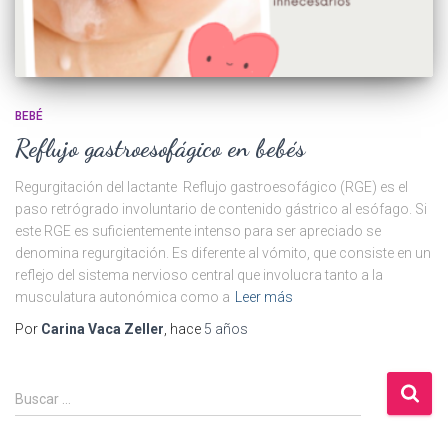
BEBÉ
Reflujo gastroesofágico en bebés
Regurgitación del lactante Reflujo gastroesofágico (RGE) es el
paso retrógrado involuntario de contenido gástrico al esófago. Si
este RGE es suficientemente intenso para ser apreciado se
denomina regurgitación. Es diferente al vómito, que consiste en un
reflejo del sistema nervioso central que involucra tanto a la
musculatura autonómica como a
Leer más
Por
Carina Vaca Zeller
, hace
5 años
B
Buscar …
u
s