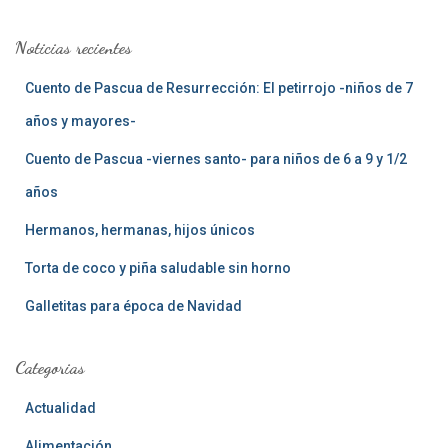
c
a
Noticias recientes
r
:
Cuento de Pascua de Resurrección: El petirrojo -niños de 7
años y mayores-
Cuento de Pascua -viernes santo- para niños de 6 a 9 y 1/2
años
Hermanos, hermanas, hijos únicos
Torta de coco y piña saludable sin horno
Galletitas para época de Navidad
Categorias
Actualidad
Alimentación