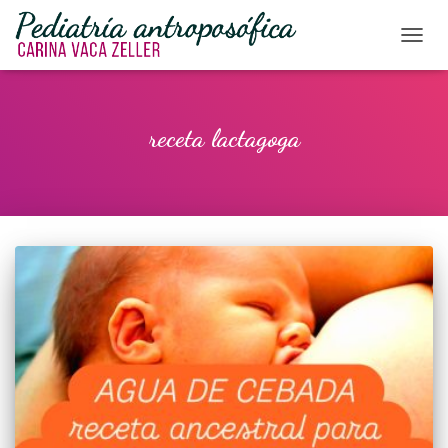
CAMBI
receta lactagoga