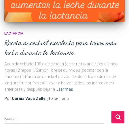
LACTANCIA
Receta ancestral excelente para tener más
leche durante la lactancia
Agua de cebada 100 g de cebada (dejar remojar de tres a cinco
horas) 2 higos 1/2limón libre de químicos(cocinar con la
cáscara) 1 Rama de canela 4 clavos de olor 1 trozo de raíz de
jengibre (mejor fresca) Llevar a hervor todos los ingredientes
anteriores y después dejar a
Leer más
Por
Carina Vaca Zeller
, hace
1 año
B
Buscar …
u
s