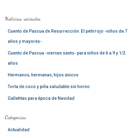
c
a
Noticias recientes
r
:
Cuento de Pascua de Resurrección: El petirrojo -niños de 7
años y mayores-
Cuento de Pascua -viernes santo- para niños de 6 a 9 y 1/2
años
Hermanos, hermanas, hijos únicos
Torta de coco y piña saludable sin horno
Galletitas para época de Navidad
Categorias
Actualidad