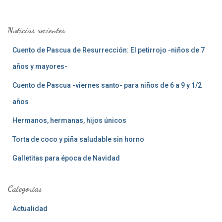
c
a
Noticias recientes
r
:
Cuento de Pascua de Resurrección: El petirrojo -niños de 7
años y mayores-
Cuento de Pascua -viernes santo- para niños de 6 a 9 y 1/2
años
Hermanos, hermanas, hijos únicos
Torta de coco y piña saludable sin horno
Galletitas para época de Navidad
Categorias
Actualidad