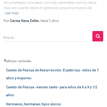
documentados a la salud. Los más vulnerables son los niños,
más aún cuando están en gestación, ya que los huesos de
Leer más
Por
Carina Vaca Zeller
, hace
2 años
B
Buscar …
u
s
c
a
Noticias recientes
r
:
Cuento de Pascua de Resurrección: El petirrojo -niños de 7
años y mayores-
Cuento de Pascua -viernes santo- para niños de 6 a 9 y 1/2
años
Hermanos, hermanas, hijos únicos