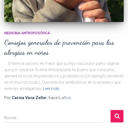
MEDICINA ANTROPOSÓFICA
Consejos generales de prevención para las
alergias en niños
Si tiene la opción, es mejor que su hijo nazca por parto vaginal
que por cesárea. Si está embarazada es bueno que consuma
alimentos ricos en prebioticos y probióticos (un ejemplo excelente
es el chucrut crudo), Que evite los antibióticos en lo posible y que
evite las amalgamas
Leer más
Por
Carina Vaca Zeller
, hace
6 años
B
Buscar …
u
s