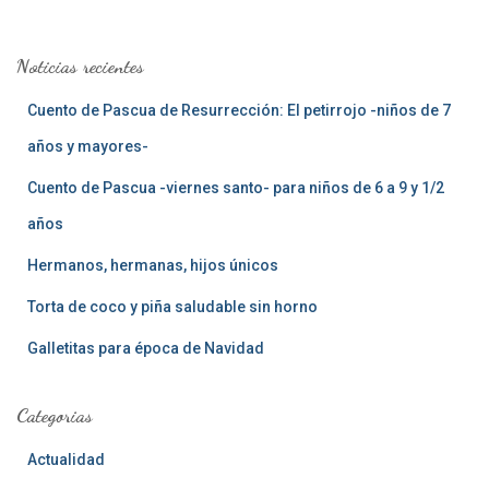
c
a
Noticias recientes
r
:
Cuento de Pascua de Resurrección: El petirrojo -niños de 7
años y mayores-
Cuento de Pascua -viernes santo- para niños de 6 a 9 y 1/2
años
Hermanos, hermanas, hijos únicos
Torta de coco y piña saludable sin horno
Galletitas para época de Navidad
Categorias
Actualidad