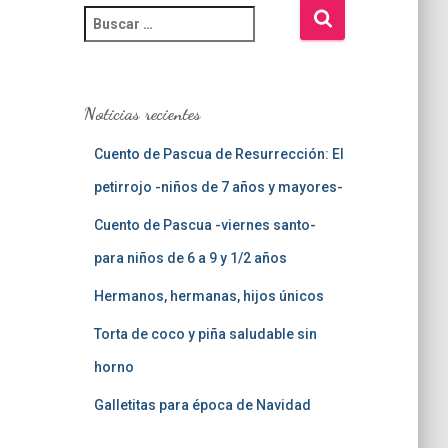
B
u
s
c
a
Noticias recientes
r
:
Cuento de Pascua de Resurrección: El
petirrojo -niños de 7 años y mayores-
Cuento de Pascua -viernes santo-
para niños de 6 a 9 y 1/2 años
Hermanos, hermanas, hijos únicos
Torta de coco y piña saludable sin
horno
Galletitas para época de Navidad