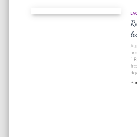
LA
Re
le
Agu
hor
1 R
fre
dej
Po