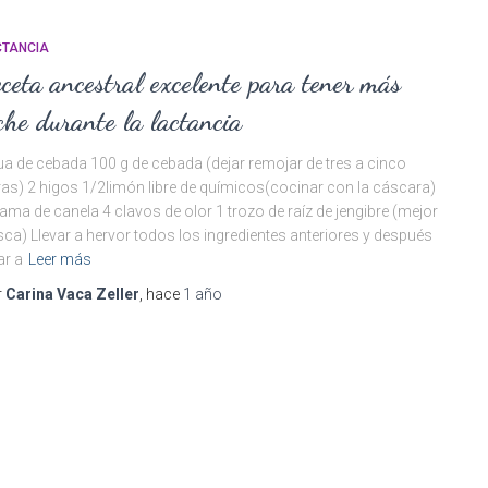
CTANCIA
ceta ancestral excelente para tener más
che durante la lactancia
a de cebada 100 g de cebada (dejar remojar de tres a cinco
as) 2 higos 1/2limón libre de químicos(cocinar con la cáscara)
ama de canela 4 clavos de olor 1 trozo de raíz de jengibre (mejor
sca) Llevar a hervor todos los ingredientes anteriores y después
ar a
Leer más
r
Carina Vaca Zeller
, hace
1 año