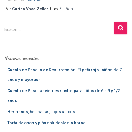
Por
Carina Vaca Zeller
, hace
9 años
B
Buscar …
u
s
c
a
Noticias recientes
r
:
Cuento de Pascua de Resurrección: El petirrojo -niños de 7
años y mayores-
Cuento de Pascua -viernes santo- para niños de 6 a 9 y 1/2
años
Hermanos, hermanas, hijos únicos
Torta de coco y piña saludable sin horno