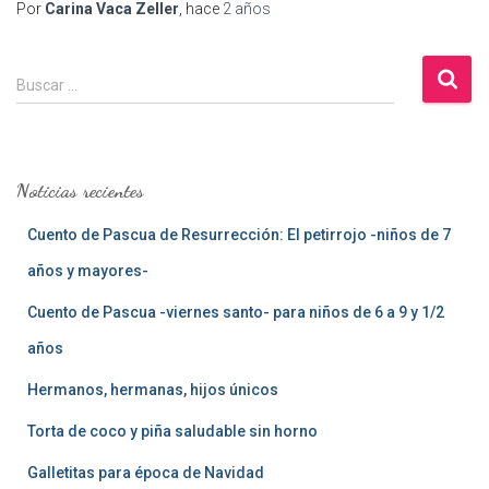
Por
Carina Vaca Zeller
, hace
2 años
B
Buscar …
u
s
c
a
Noticias recientes
r
:
Cuento de Pascua de Resurrección: El petirrojo -niños de 7
años y mayores-
Cuento de Pascua -viernes santo- para niños de 6 a 9 y 1/2
años
Hermanos, hermanas, hijos únicos
Torta de coco y piña saludable sin horno
Galletitas para época de Navidad