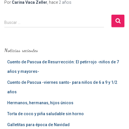
Por
Carina Vaca Zeller
, hace
2 años
B
Buscar …
u
s
c
a
Noticias recientes
r
:
Cuento de Pascua de Resurrección: El petirrojo -niños de 7
años y mayores-
Cuento de Pascua -viernes santo- para niños de 6 a 9 y 1/2
años
Hermanos, hermanas, hijos únicos
Torta de coco y piña saludable sin horno
Galletitas para época de Navidad