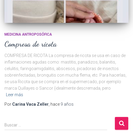
MEDICINA ANTROPOSÓFICA
Compresa de ricota
COMPRESA DE RICOTA La compresa de ricota se usa en caso de
inflamaciones agudas como: mastitis, panadizos, balanitis,
celulitis, faringoamigdalitis, abscesos, picadoras de insectos
sobreinfectadas, bronquitis con mucha flema, etc. Para hacerlas,
se usa Ricota que se compra en el supermercado, por ejemplo
marca Quillayes o Sancor (idealmente descremada, pero
Leer más
Por
Carina Vaca Zeller
, hace
9 años
B
Buscar …
u