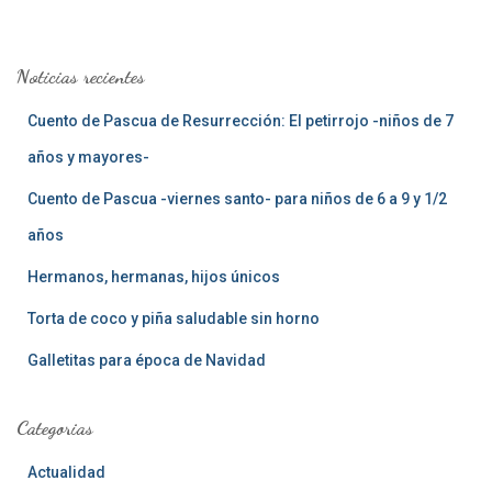
s
c
a
Noticias recientes
r
:
Cuento de Pascua de Resurrección: El petirrojo -niños de 7
años y mayores-
Cuento de Pascua -viernes santo- para niños de 6 a 9 y 1/2
años
Hermanos, hermanas, hijos únicos
Torta de coco y piña saludable sin horno
Galletitas para época de Navidad
Categorias
Actualidad