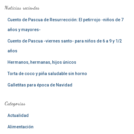
a
Noticias recientes
r
:
Cuento de Pascua de Resurrección: El petirrojo -niños de 7
años y mayores-
Cuento de Pascua -viernes santo- para niños de 6 a 9 y 1/2
años
Hermanos, hermanas, hijos únicos
Torta de coco y piña saludable sin horno
Galletitas para época de Navidad
Categorias
Actualidad
Alimentación