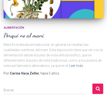
ALIMENTACIÓN
Porqué no al maní
Maní En la literatura tradicional, en general se resaltan las
cualidades nutritivas del maní. Esta exposición tiene que ver con la
alimentación desde el punto de vista antroposófico, que es
diferente tanto al punto de vista tradicional, como a los puntos de
vista así llamados alternativos, ya que en él
Leer más
Por
Carina Vaca Zeller
, hace
5 años
B
Buscar …
u
s
c