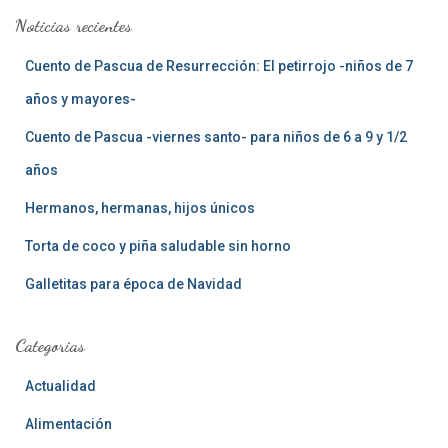
a
Noticias recientes
r
:
Cuento de Pascua de Resurrección: El petirrojo -niños de 7
años y mayores-
Cuento de Pascua -viernes santo- para niños de 6 a 9 y 1/2
años
Hermanos, hermanas, hijos únicos
Torta de coco y piña saludable sin horno
Galletitas para época de Navidad
Categorias
Actualidad
Alimentación