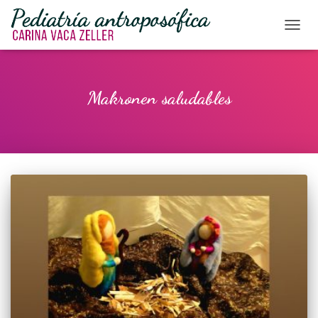
CAMBI
Makronen saludables