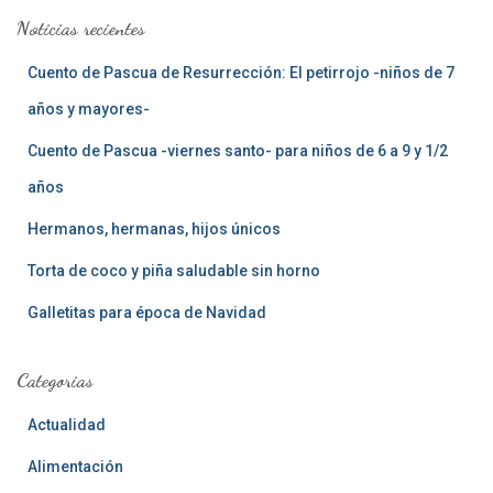
a
Noticias recientes
r
:
Cuento de Pascua de Resurrección: El petirrojo -niños de 7
años y mayores-
Cuento de Pascua -viernes santo- para niños de 6 a 9 y 1/2
años
Hermanos, hermanas, hijos únicos
Torta de coco y piña saludable sin horno
Galletitas para época de Navidad
Categorias
Actualidad
Alimentación