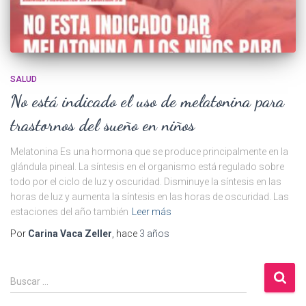
SALUD
No está indicado el uso de melatonina para
trastornos del sueño en niños
Melatonina Es una hormona que se produce principalmente en la
glándula pineal. La síntesis en el organismo está regulado sobre
todo por el ciclo de luz y oscuridad. Disminuye la síntesis en las
horas de luz y aumenta la síntesis en las horas de oscuridad. Las
estaciones del año también
Leer más
Por
Carina Vaca Zeller
, hace
3 años
B
Buscar …
u
s