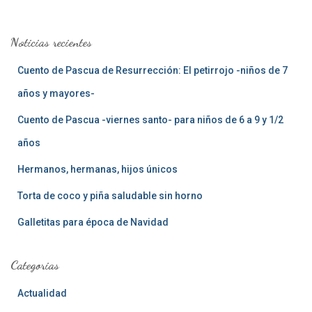
c
a
Noticias recientes
r
:
Cuento de Pascua de Resurrección: El petirrojo -niños de 7
años y mayores-
Cuento de Pascua -viernes santo- para niños de 6 a 9 y 1/2
años
Hermanos, hermanas, hijos únicos
Torta de coco y piña saludable sin horno
Galletitas para época de Navidad
Categorias
Actualidad