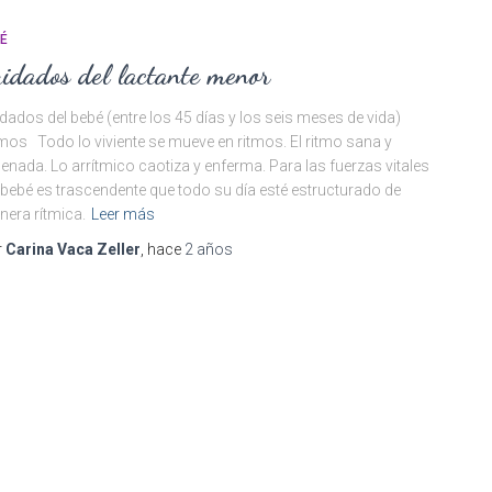
É
idados del lactante menor
dados del bebé (entre los 45 días y los seis meses de vida)
mos Todo lo viviente se mueve en ritmos. El ritmo sana y
enada. Lo arrítmico caotiza y enferma. Para las fuerzas vitales
 bebé es trascendente que todo su día esté estructurado de
era rítmica.
Leer más
r
Carina Vaca Zeller
, hace
2 años