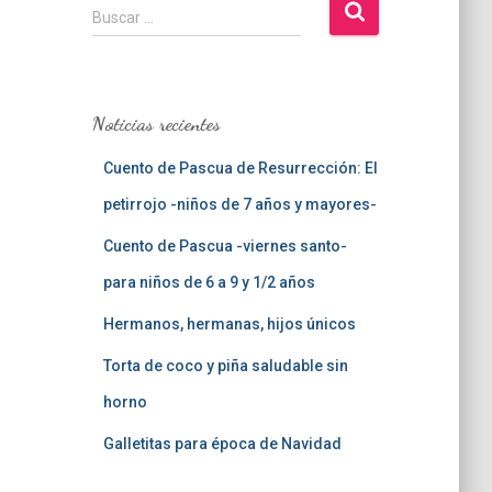
B
Buscar …
u
s
c
a
Noticias recientes
r
:
Cuento de Pascua de Resurrección: El
petirrojo -niños de 7 años y mayores-
Cuento de Pascua -viernes santo-
para niños de 6 a 9 y 1/2 años
Hermanos, hermanas, hijos únicos
Torta de coco y piña saludable sin
horno
Galletitas para época de Navidad