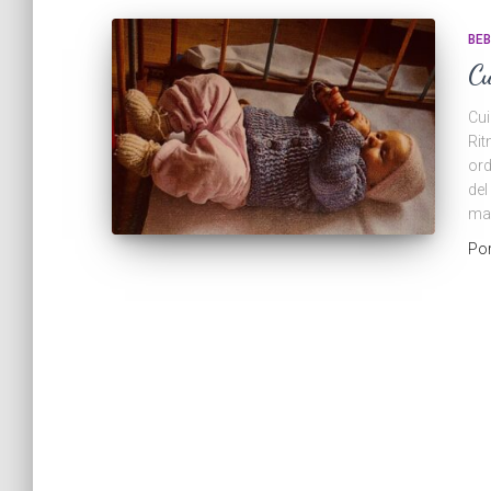
BEB
Cu
Cui
Rit
ord
del
man
Po