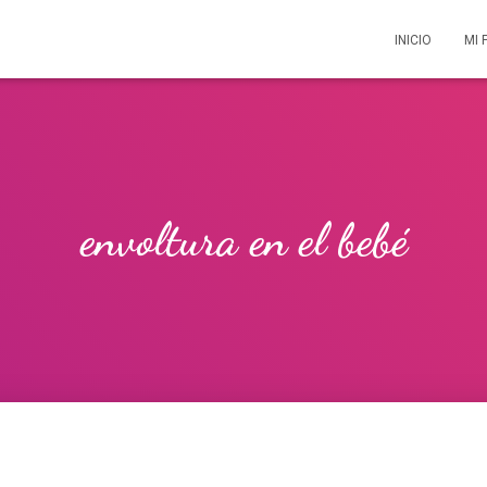
INICIO
MI 
envoltura en el bebé