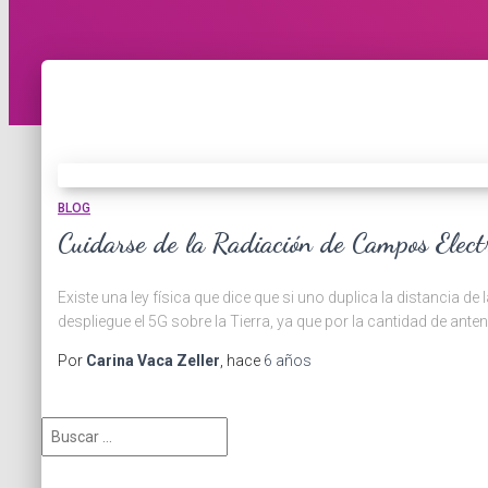
BLOG
Cuidarse de la Radiación de Campos Elect
Existe una ley física que dice que si uno duplica la distancia 
despliegue el 5G sobre la Tierra, ya que por la cantidad de ante
Por
Carina Vaca Zeller
, hace
6 años
B
u
s