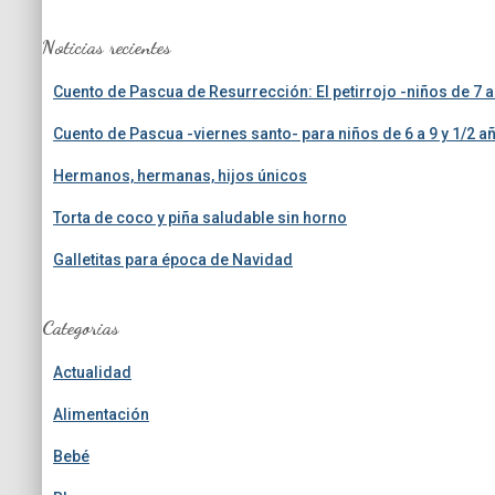
c
a
Noticias recientes
r
:
Cuento de Pascua de Resurrección: El petirrojo -niños de 7
Cuento de Pascua -viernes santo- para niños de 6 a 9 y 1/2 a
Hermanos, hermanas, hijos únicos
Torta de coco y piña saludable sin horno
Galletitas para época de Navidad
Categorias
Actualidad
Alimentación
Bebé