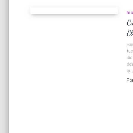
BL
Cu
El
Exi
fue
dis
des
que
Po