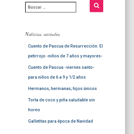
B
u
s
c
a
Noticias recientes
r
:
Cuento de Pascua de Resurrección: El
petirrojo -niños de 7 años y mayores-
Cuento de Pascua -viernes santo-
para niños de 6 a 9 y 1/2 años
Hermanos, hermanas, hijos únicos
Torta de coco y piña saludable sin
horno
Galletitas para época de Navidad