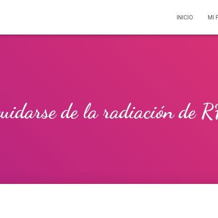
INICIO
MI 
cuidarse de la radiación de R