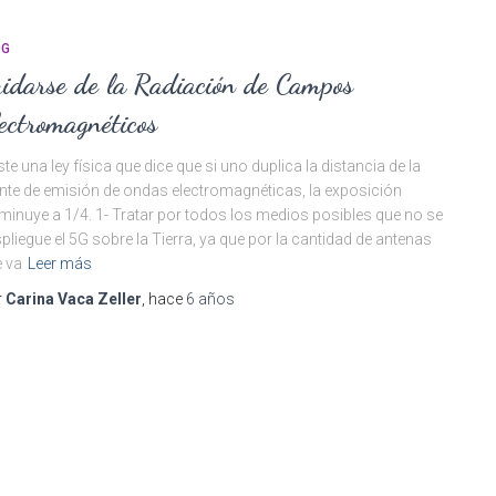
OG
idarse de la Radiación de Campos
ectromagnéticos
ste una ley física que dice que si uno duplica la distancia de la
nte de emisión de ondas electromagnéticas, la exposición
minuye a 1/4. 1- Tratar por todos los medios posibles que no se
pliegue el 5G sobre la Tierra, ya que por la cantidad de antenas
 va
Leer más
r
Carina Vaca Zeller
, hace
6 años