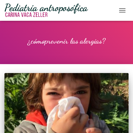
CAMBI
¿cómoprevenir las alergias?