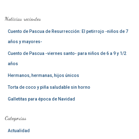
c
a
Noticias recientes
r
:
Cuento de Pascua de Resurrección: El petirrojo -niños de 7
años y mayores-
Cuento de Pascua -viernes santo- para niños de 6 a 9 y 1/2
años
Hermanos, hermanas, hijos únicos
Torta de coco y piña saludable sin horno
Galletitas para época de Navidad
Categorias
Actualidad