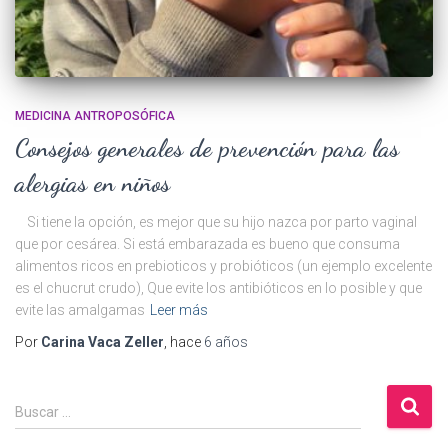
MEDICINA ANTROPOSÓFICA
Consejos generales de prevención para las
alergias en niños
Si tiene la opción, es mejor que su hijo nazca por parto vaginal
que por cesárea. Si está embarazada es bueno que consuma
alimentos ricos en prebioticos y probióticos (un ejemplo excelente
es el chucrut crudo), Que evite los antibióticos en lo posible y que
evite las amalgamas
Leer más
Por
Carina Vaca Zeller
, hace
6 años
B
Buscar …
u
s