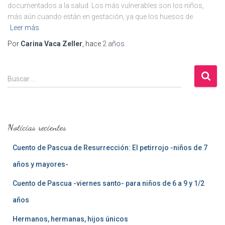
documentados a la salud. Los más vulnerables son los niños,
más aún cuando están en gestación, ya que los huesos de
Leer más
Por
Carina Vaca Zeller
, hace
2 años
B
Buscar …
u
s
c
a
Noticias recientes
r
:
Cuento de Pascua de Resurrección: El petirrojo -niños de 7
años y mayores-
Cuento de Pascua -viernes santo- para niños de 6 a 9 y 1/2
años
Hermanos, hermanas, hijos únicos