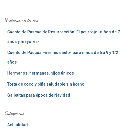
s
c
a
Noticias recientes
r
:
Cuento de Pascua de Resurrección: El petirrojo -niños de 7
años y mayores-
Cuento de Pascua -viernes santo- para niños de 6 a 9 y 1/2
años
Hermanos, hermanas, hijos únicos
Torta de coco y piña saludable sin horno
Galletitas para época de Navidad
Categorias
Actualidad