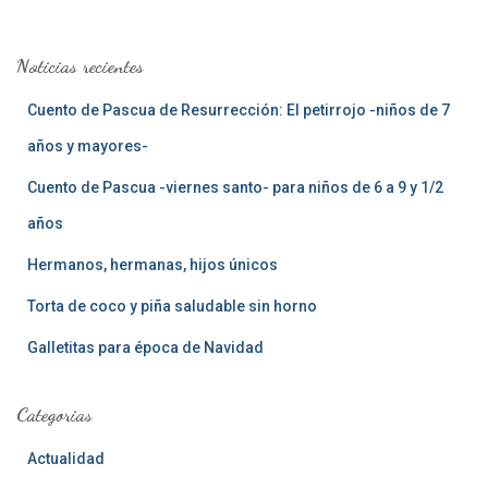
c
a
Noticias recientes
r
:
Cuento de Pascua de Resurrección: El petirrojo -niños de 7
años y mayores-
Cuento de Pascua -viernes santo- para niños de 6 a 9 y 1/2
años
Hermanos, hermanas, hijos únicos
Torta de coco y piña saludable sin horno
Galletitas para época de Navidad
Categorias
Actualidad