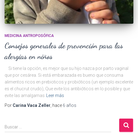
MEDICINA ANTROPOSÓFICA
Consejos generales de prevención para las
alergias en niños
Si tiene la opción, es mejor que su hijo nazca por parto vaginal
que por cesárea. Si está embarazada es bueno que consuma
alimentos ricos en prebioticos y probióticos (un ejemplo excelente
es el chucrut crudo), Que evite los antibióticos en lo posible y que
evite las amalgamas
Leer más
Por
Carina Vaca Zeller
, hace
6 años
B
Buscar …
u
s