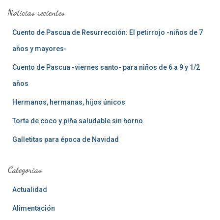
a
Noticias recientes
r
:
Cuento de Pascua de Resurrección: El petirrojo -niños de 7
años y mayores-
Cuento de Pascua -viernes santo- para niños de 6 a 9 y 1/2
años
Hermanos, hermanas, hijos únicos
Torta de coco y piña saludable sin horno
Galletitas para época de Navidad
Categorias
Actualidad
Alimentación