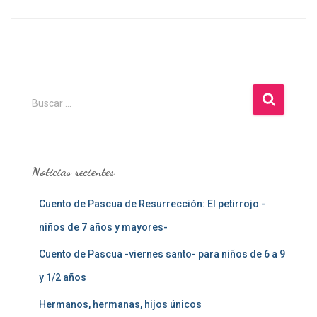
B
Buscar …
u
s
c
a
Noticias recientes
r
:
Cuento de Pascua de Resurrección: El petirrojo -
niños de 7 años y mayores-
Cuento de Pascua -viernes santo- para niños de 6 a 9
y 1/2 años
Hermanos, hermanas, hijos únicos