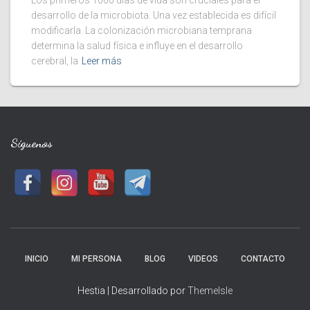
Los primeros 1000 días de vida son cruciales para el
desarrollo de la microbiota. Una vez establecida es difícil
modificarla. La colonización microbiana temprana
determina la salud física e influye en el desarrollo
cerebral, la
Leer más
Síguenos
INICIO
MI PERSONA
BLOG
VIDEOS
CONTACTO
Hestia | Desarrollado por
ThemeIsle