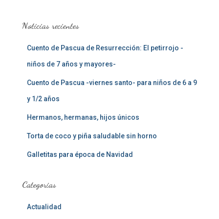
c
a
Noticias recientes
r
:
Cuento de Pascua de Resurrección: El petirrojo -
niños de 7 años y mayores-
Cuento de Pascua -viernes santo- para niños de 6 a 9
y 1/2 años
Hermanos, hermanas, hijos únicos
Torta de coco y piña saludable sin horno
Galletitas para época de Navidad
Categorias
Actualidad