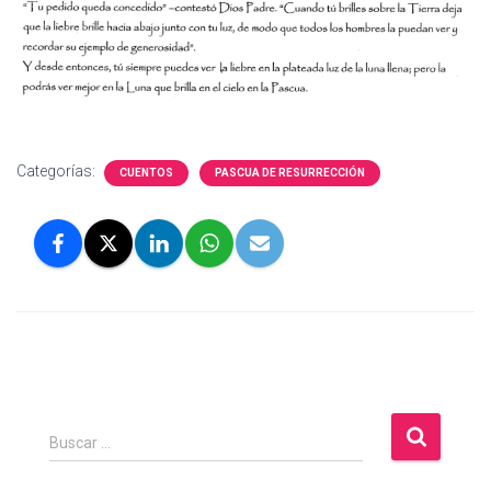
Categorías:
CUENTOS
PASCUA DE RESURRECCIÓN
B
Buscar …
u
s