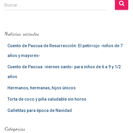
B
Buscar …
u
s
c
a
Noticias recientes
r
:
Cuento de Pascua de Resurrección: El petirrojo -niños de 7
años y mayores-
Cuento de Pascua -viernes santo- para niños de 6 a 9 y 1/2
años
Hermanos, hermanas, hijos únicos
Torta de coco y piña saludable sin horno
Galletitas para época de Navidad
Categorias