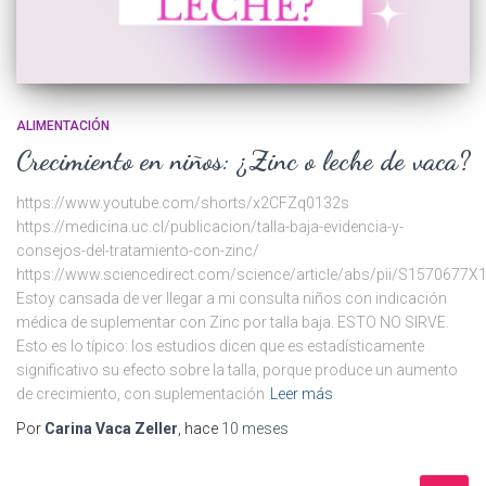
ALIMENTACIÓN
Crecimiento en niños: ¿Zinc o leche de vaca?
https://www.youtube.com/shorts/x2CFZq0132s
https://medicina.uc.cl/publicacion/talla-baja-evidencia-y-
consejos-del-tratamiento-con-zinc/
https://www.sciencedirect.com/science/article/abs/pii/S1570677
Estoy cansada de ver llegar a mi consulta niños con indicación
médica de suplementar con Zinc por talla baja. ESTO NO SIRVE.
Esto es lo típico: los estudios dicen que es estadísticamente
significativo su efecto sobre la talla, porque produce un aumento
de crecimiento, con suplementación
Leer más
Por
Carina Vaca Zeller
, hace
10 meses