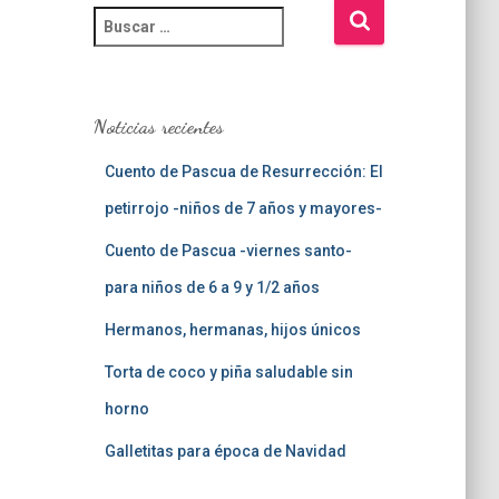
B
u
s
c
a
Noticias recientes
r
:
Cuento de Pascua de Resurrección: El
petirrojo -niños de 7 años y mayores-
Cuento de Pascua -viernes santo-
para niños de 6 a 9 y 1/2 años
Hermanos, hermanas, hijos únicos
Torta de coco y piña saludable sin
horno
Galletitas para época de Navidad