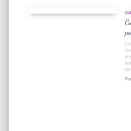
CU
Cu
pe
Est
sin
al 
his
de
Po