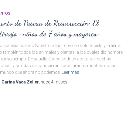
ENTOS
ento de Pascua de Resurrección: El
tirrojo -niños de 7 años y mayores-
o sucedía cuando Nuestro Señor creó no sólo el cielo y la tierra,
o también todos los animales y plantas, a los cuales dio nombre
mismo tiempo. De aquella época podrían contarse muchas
torias, y si todas se conocieran, se aclararían muchas cosas
l mundo que ahora no podemos
Leer más
r
Carina Vaca Zeller
, hace
4 meses