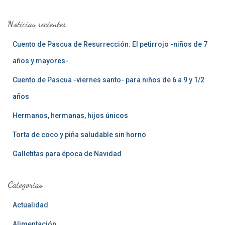
c
a
Noticias recientes
r
:
Cuento de Pascua de Resurrección: El petirrojo -niños de 7
años y mayores-
Cuento de Pascua -viernes santo- para niños de 6 a 9 y 1/2
años
Hermanos, hermanas, hijos únicos
Torta de coco y piña saludable sin horno
Galletitas para época de Navidad
Categorias
Actualidad
Alimentación