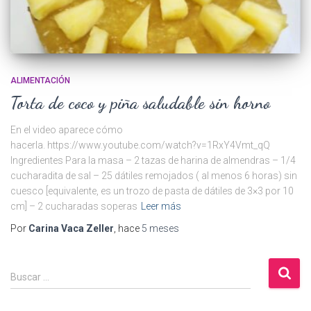
ALIMENTACIÓN
Torta de coco y piña saludable sin horno
En el video aparece cómo
hacerla. https://www.youtube.com/watch?v=1RxY4Vmt_qQ
Ingredientes Para la masa – 2 tazas de harina de almendras – 1/4
cucharadita de sal – 25 dátiles remojados ( al menos 6 horas) sin
cuesco [equivalente, es un trozo de pasta de dátiles de 3×3 por 10
cm] – 2 cucharadas soperas
Leer más
Por
Carina Vaca Zeller
, hace
5 meses
B
Buscar …
u
s