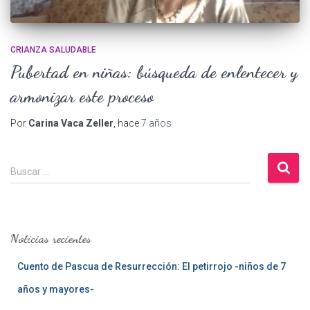
CRIANZA SALUDABLE
Pubertad en niñas: búsqueda de enlentecer y
armonizar este proceso
Por
Carina Vaca Zeller
, hace
7 años
B
Buscar …
u
s
c
a
Noticias recientes
r
:
Cuento de Pascua de Resurrección: El petirrojo -niños de 7
años y mayores-