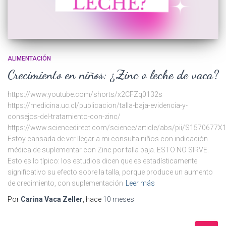
ALIMENTACIÓN
Crecimiento en niños: ¿Zinc o leche de vaca?
https://www.youtube.com/shorts/x2CFZq0132s
https://medicina.uc.cl/publicacion/talla-baja-evidencia-y-
consejos-del-tratamiento-con-zinc/
https://www.sciencedirect.com/science/article/abs/pii/S1570677
Estoy cansada de ver llegar a mi consulta niños con indicación
médica de suplementar con Zinc por talla baja. ESTO NO SIRVE.
Esto es lo típico: los estudios dicen que es estadísticamente
significativo su efecto sobre la talla, porque produce un aumento
de crecimiento, con suplementación
Leer más
Por
Carina Vaca Zeller
, hace
10 meses