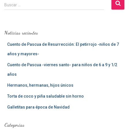
B
Buscar …
u
s
c
a
Noticias recientes
r
:
Cuento de Pascua de Resurrección: El petirrojo -niños de 7
años y mayores-
Cuento de Pascua -viernes santo- para niños de 6 a 9 y 1/2
años
Hermanos, hermanas, hijos únicos
Torta de coco y piña saludable sin horno
Galletitas para época de Navidad
Categorias