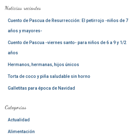
a
Noticias recientes
r
:
Cuento de Pascua de Resurrección: El petirrojo -niños de 7
años y mayores-
Cuento de Pascua -viernes santo- para niños de 6 a 9 y 1/2
años
Hermanos, hermanas, hijos únicos
Torta de coco y piña saludable sin horno
Galletitas para época de Navidad
Categorias
Actualidad
Alimentación