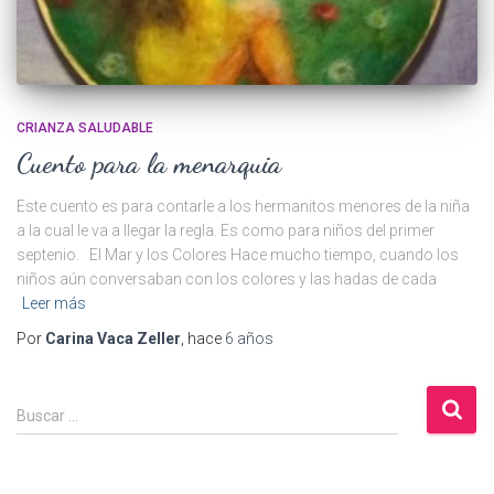
CRIANZA SALUDABLE
Cuento para la menarquia
Este cuento es para contarle a los hermanitos menores de la niña
a la cual le va a llegar la regla. Es como para niños del primer
septenio. El Mar y los Colores Hace mucho tiempo, cuando los
niños aún conversaban con los colores y las hadas de cada
Leer más
Por
Carina Vaca Zeller
, hace
6 años
B
Buscar …
u
s
c