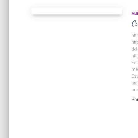
AL
Cr
ht
htt
del
htt
Est
méd
Est
sig
cre
Po