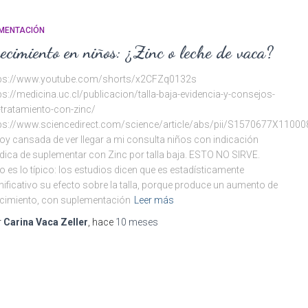
IMENTACIÓN
ecimiento en niños: ¿Zinc o leche de vaca?
tps://www.youtube.com/shorts/x2CFZq0132s
ps://medicina.uc.cl/publicacion/talla-baja-evidencia-y-consejos-
-tratamiento-con-zinc/
ps://www.sciencedirect.com/science/article/abs/pii/S1570677X1100
oy cansada de ver llegar a mi consulta niños con indicación
ica de suplementar con Zinc por talla baja. ESTO NO SIRVE.
o es lo típico: los estudios dicen que es estadísticamente
nificativo su efecto sobre la talla, porque produce un aumento de
cimiento, con suplementación
Leer más
r
Carina Vaca Zeller
, hace
10 meses