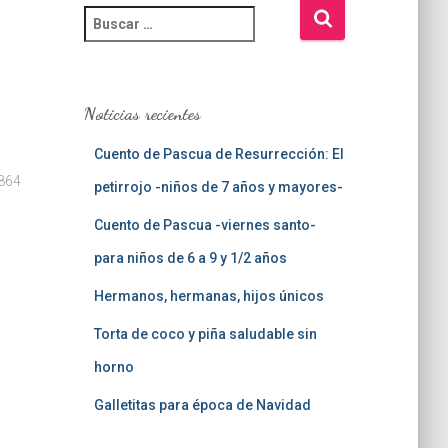
B
u
s
c
a
Noticias recientes
r
:
Cuento de Pascua de Resurrección: El
0864
petirrojo -niños de 7 años y mayores-
Cuento de Pascua -viernes santo-
para niños de 6 a 9 y 1/2 años
Hermanos, hermanas, hijos únicos
Torta de coco y piña saludable sin
horno
Galletitas para época de Navidad