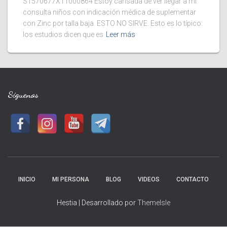
S1570677X11000864 Estoy cansada de ver llegar a mi
consulta niños con indicación médica de suplementar
con Zinc por talla baja. ESTO NO SIRVE. Esto es lo típico:
los estudios dicen que es
Leer más
Síguenos
INICIO
MI PERSONA
BLOG
VIDEOS
CONTACTO
Hestia | Desarrollado por
ThemeIsle