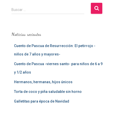
B
Buscar …
u
s
c
a
Noticias recientes
r
:
Cuento de Pascua de Resurrección: El petirrojo -
niños de 7 años y mayores-
Cuento de Pascua -viernes santo- para niños de 6 a 9
y 1/2 años
Hermanos, hermanas, hijos únicos
Torta de coco y piña saludable sin horno
Galletitas para época de Navidad