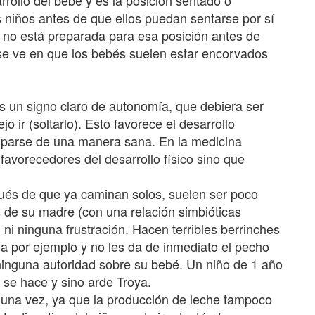
rollo del bebé y es la posición sentado o
os niños antes de que ellos puedan sentarse por sí
no está preparada para esa posición antes de
 se ve en que los bebés suelen estar encorvados
s un signo claro de autonomía, que debiera ser
o ir (soltarlo). Esto favorece el desarrollo
nciparse de una manera sana. En la medicina
favorecedores del desarrollo físico sino que
és de que ya caminan solos, suelen ser poco
e su madre (con una relación simbióticas
 ni ninguna frustración. Hacen terribles berrinches
 por ejemplo y no les da de inmediato el pecho
ninguna autoridad sobre su bebé. Un niño de 1 año
se hace y sino arde Troya.
 una vez, ya que la producción de leche tampoco