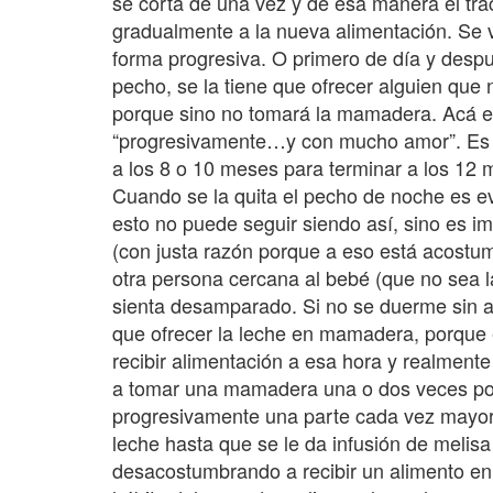
se corta de una vez y de esa manera el tra
gradualmente a la nueva alimentación. Se 
forma progresiva. O primero de día y desp
pecho, se la tiene que ofrecer alguien que 
porque sino no tomará la mamadera. Acá es 
“progresivamente…y con mucho amor”. Es 
a los 8 o 10 meses para terminar a los 12 
Cuando se la quita el pecho de noche es ev
esto no puede seguir siendo así, sino es im
(con justa razón porque a eso está acostu
otra persona cercana al bebé (que no sea l
sienta desamparado. Si no se duerme sin al
que ofrecer la leche en mamadera, porque e
recibir alimentación a esa hora y realment
a tomar una mamadera una o dos veces po
progresivamente una parte cada vez mayor 
leche hasta que se le da infusión de melisa
desacostumbrando a recibir un alimento en 