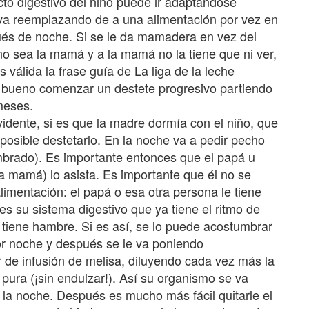
cto digestivo del niño puede ir adaptándose
va reemplazando de a una alimentación por vez en
ués de noche. Si se le da mamadera en vez del
no sea la mamá y a la mamá no la tiene que ni ver,
válida la frase guía de La liga de la leche
bueno comenzar un destete progresivo partiendo
meses.
idente, si es que la madre dormía con el niño, que
posible destetarlo. En la noche va a pedir pecho
mbrado). Es importante entonces que el papá u
a mamá) lo asista. Es importante que él no se
imentación: el papá o esa otra persona le tiene
s su sistema digestivo que ya tiene el ritmo de
e tiene hambre. Si es así, se lo puede acostumbrar
r noche y después se le va poniendo
de infusión de melisa, diluyendo cada vez más la
 pura (¡sin endulzar!). Así su organismo se va
la noche. Después es mucho más fácil quitarle el