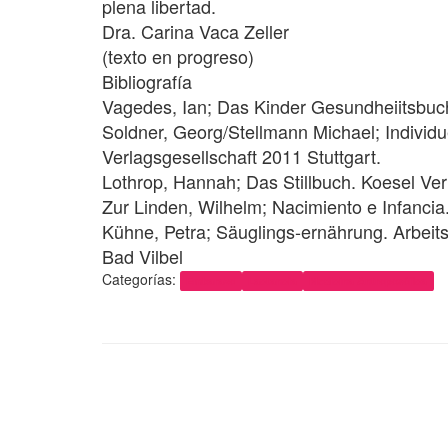
plena libertad.
Dra. Carina Vaca Zeller
(texto en progreso)
Bibliografía
Vagedes, Ian; Das Kinder Gesundheiitsbuch
Soldner, Georg/Stellmann Michael; Individue
Verlagsgesellschaft 2011 Stuttgart.
Lothrop, Hannah; Das Stillbuch. Koesel Ver
Zur Linden, Wilhelm; Nacimiento e Infancia.
Kühne, Petra; Säuglings-ernährung. Arbeits
Bad Vilbel
Categorías:
Embarazo
Lactancia
Medicina Antroposófica