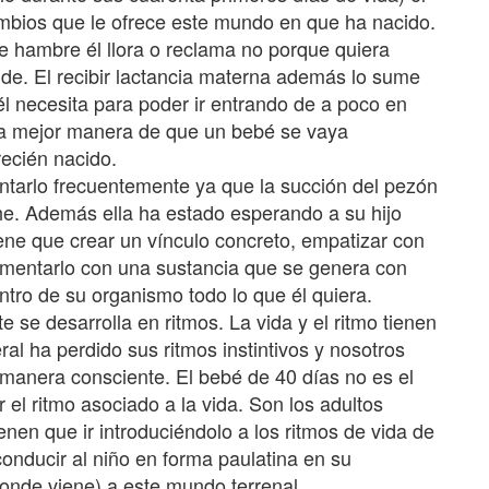
mbios que le ofrece este mundo en que ha nacido.
e hambre él llora o reclama no porque quiera
ide. El recibir lactancia materna además lo sume
él necesita para poder ir entrando de a poco en
la mejor manera de que un bebé se vaya
ecién nacido.
ntarlo frecuentemente ya que la succión del pezón
he. Además ella ha estado esperando a su hijo
ene que crear un vínculo concreto, empatizar con
limentarlo con una sustancia que se genera con
entro de su organismo todo lo que él quiera.
te se desarrolla en ritmos. La vida y el ritmo tienen
al ha perdido sus ritmos instintivos y nosotros
manera consciente. El bebé de 40 días no es el
el ritmo asociado a la vida. Son los adultos
nen que ir introduciéndolo a los ritmos de vida de
conducir al niño en forma paulatina en su
onde viene) a este mundo terrenal.