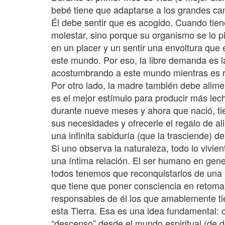
bebé tiene que adaptarse a los grandes ca
Él debe sentir que es acogido. Cuando tien
molestar, sino porque su organismo se lo p
en un placer y un sentir una envoltura que 
este mundo. Por eso, la libre demanda es 
acostumbrando a este mundo mientras es r
Por otro lado, la madre también debe alime
es el mejor estímulo para producir más lec
durante nueve meses y ahora que nació, ti
sus necesidades y ofrecerle el regalo de a
una infinita sabiduría (que la trasciende) d
Si uno observa la naturaleza, todo lo vivien
una íntima relación. El ser humano en gener
todos tenemos que reconquistarlos de una 
que tiene que poner consciencia en retomar 
responsables de él los que amablemente tie
esta Tierra. Esa es una idea fundamental: 
“descenso” desde el mundo espiritual (de d