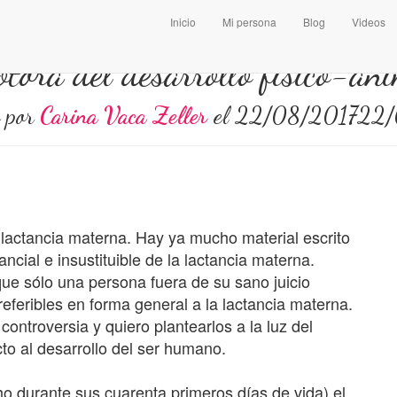
Inicio
Mi persona
Blog
Videos
tora del desarrollo físico-aním
o por
Carina Vaca Zeller
el
22/08/2017
22/
a lactancia materna. Hay ya mucho material escrito
ncial e insustituible de la lactancia materna.
ue sólo una persona fuera de su sano juicio
referibles en forma general a la lactancia materna.
ontroversia y quiero plantearlos a la luz del
to al desarrollo del ser humano.
ho durante sus cuarenta primeros días de vida) el