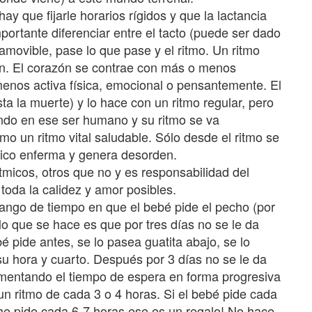
ay que fijarle horarios rígidos y que la lactancia
portante diferenciar entre el tacto (puede ser dado
amovible, pase lo que pase y el ritmo. Un ritmo
zón. El corazón se contrae con más o menos
menos activa física, emocional o pensantemente. El
a la muerte) y lo hace con un ritmo regular, pero
ando en ese ser humano y su ritmo se va
o un ritmo vital saludable. Sólo desde el ritmo se
mico enferma y genera desorden.
micos, otros que no y es responsabilidad del
 toda la calidez y amor posibles.
 rango de tiempo en que el bebé pide el pecho (por
lo que se hace es que por tres días no se le da
é pide antes, se lo pasea guatita abajo, se lo
u hora y cuarto. Después por 3 días no se le da
mentando el tiempo de espera en forma progresiva
un ritmo de cada 3 o 4 horas. Si el bebé pide cada
che pide cada 6-7 horas ese es un regalo! No hace