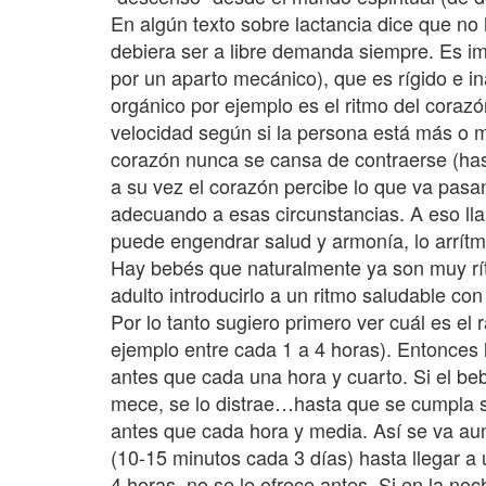
En algún texto sobre lactancia dice que no h
debiera ser a libre demanda siempre. Es im
por un aparto mecánico), que es rígido e in
orgánico por ejemplo es el ritmo del cora
velocidad según si la persona está más o 
corazón nunca se cansa de contraerse (hast
a su vez el corazón percibe lo que va pas
adecuando a esas circunstancias. A eso llam
puede engendrar salud y armonía, lo arrít
Hay bebés que naturalmente ya son muy rít
adulto introducirlo a un ritmo saludable con
Por lo tanto sugiero primero ver cuál es el
ejemplo entre cada 1 a 4 horas). Entonces 
antes que cada una hora y cuarto. Si el beb
mece, se lo distrae…hasta que se cumpla s
antes que cada hora y media. Así se va au
(10-15 minutos cada 3 días) hasta llegar a 
4 horas, no se le ofrece antes. Si en la no